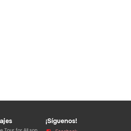
ajes
¡Síguenos!
 Tour for All son