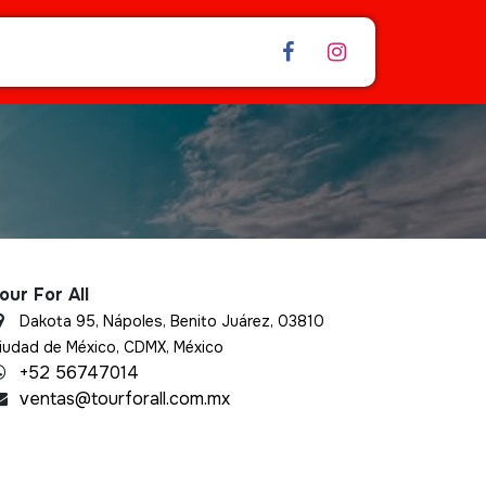
log
our For All
Dakota 95, Nápoles, Benito Juárez, 03810
iudad de México, CDMX, México
+52 56747014
ventas@tourforall.com.mx