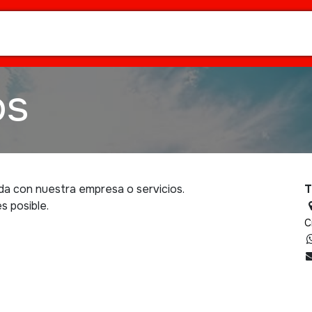
Inicio
Nosotros
Contáctenos
B
os
da con nuestra empresa o servicios.
T
s posible.
C